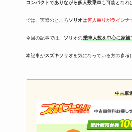
コンパクトでありながら多人数乗車
も可能となれ
では、実際のところ
ソリオ
は
何人乗りがラインナ
今回の記事では、
ソリオ
の
乗車人数を中心に家族
本記事が
スズキソリオ
を気になっている方の参考
中古車