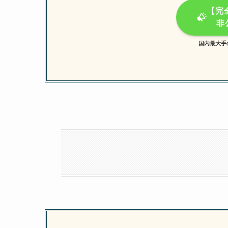
【完
非
国内最大手