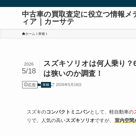
中古車の買取査定に役立つ情報メ
ィア｜カーサテ
ホーム
車種
スズキソリオは何人乗り？6
2026
5/18
は狭いのか調査！
広告
2026年5月18日
車種
スズキの
コンパクトミニバン
として、軽自動車の
リで、人気の高い
スズキソリオ
ですが、
室内空間