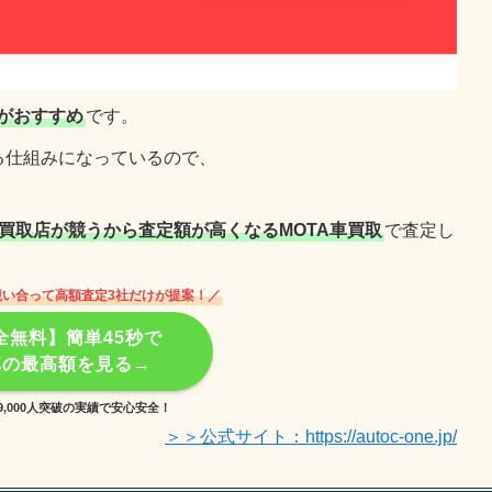
がおすすめ
です。
る仕組みになっているので、
買取店が競うから査定額が高くなるMOTA車買取
で査定し
競い合って高額査定3社だけが提案！／
全無料】簡単45秒で
車の最高額を見る→
9,000人突破の実績で安心安全！
＞＞公式サイト：https://autoc-one.jp/