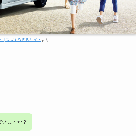
 | スズキＷＥＢサイト
より
できますか？